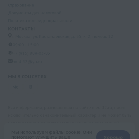
Страхование
Документы для налоговой
Политика конфиденциальности
КОНТАКТЫ
г. Москва, ул. Кастанаевская, д. 55, к. 2, помещ. 12
09:00 - 15:00
+7 (915) 809-03-03
med-32@ya.ru
МЫ В СОЦСЕТЯХ
Вся информация, размещенная на сайте med-32.ru, носит
исключительно ознакомительный характер и не может быть
использована в качестве медицинских рекомендаций.
Пользуясь данным сайтом и любыми его сервисами, вы
Мы используем файлы cookie. Они
помогают улучшить ваше
Хорошо
подтверждаете свое согласие на обработку персональной