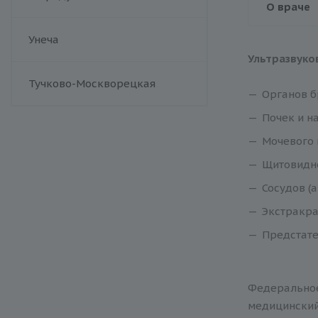
О враче
Унеча
Ультразвуко
Тучково-Москворецкая
Органов б
Почек и н
Мочевого 
Щитовидн
Сосудов (
Экстракра
Предстате
Федеральное
медицинский 