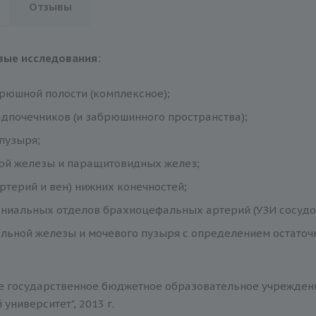
Отзывы
вы
е исследования:
рюшной полости (комплексное);
адпочечников (и забрюшинного пространства);
пузыря;
ой железы и паращитовидных желез;
артерий и вен) нижних конечностей;
ниальных отделов брахиоцефальных артерий (УЗИ сосудо
льной железы и мочевого пузыря с определением остаточ
 государственное бюджетное образовательное учреждени
университет", 2013 г.