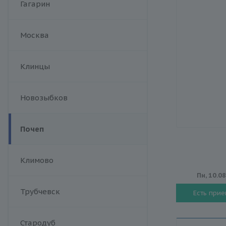
Гагарин
Москва
Клинцы
Новозыбков
Почеп
Климово
Пн, 10.0
Трубчевск
Есть при
Стародуб