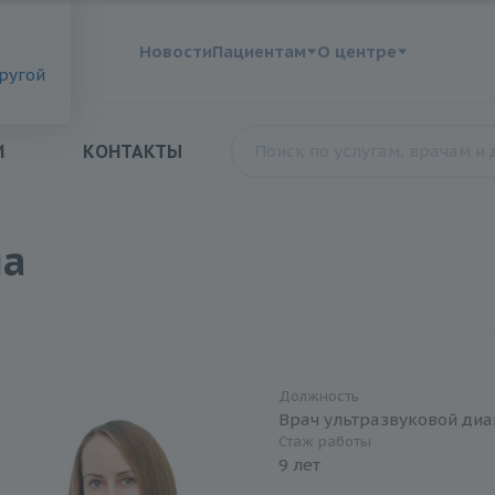
?
Новости
Пациентам
О центре
другой
И
КОНТАКТЫ
на
Должность
Врач ультразвуковой диа
Стаж работы
9 лет