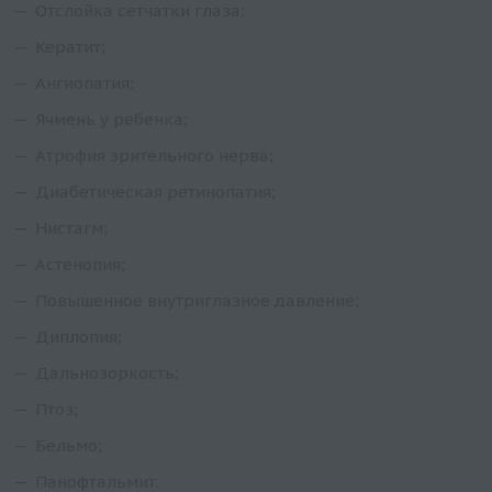
Отслойка сетчатки глаза;
Кератит;
Ангиопатия;
Ячмень у ребенка;
Атрофия зрительного нерва;
Диабетическая ретинопатия;
Нистагм;
Астенопия;
Повышенное внутриглазное давление;
Диплопия;
Дальнозоркость;
Птоз;
Бельмо;
Панофтальмит.