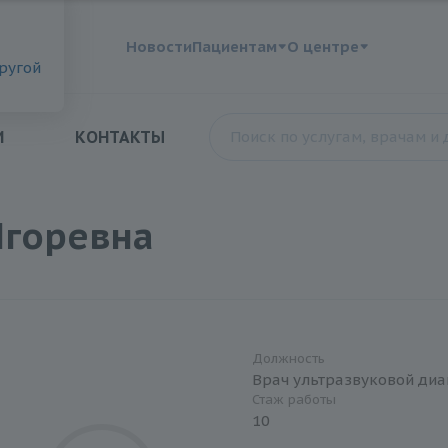
?
Новости
Пациентам
О центре
другой
И
КОНТАКТЫ
Игоревна
Должность
Врач ультразвуковой диа
Стаж работы
10