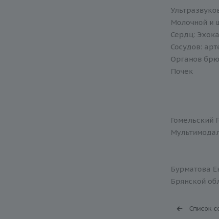
Ультразвуко
Молочной и 
Сердц: Эхок
Сосудов: арт
Органов брю
Почек
Гомельский 
Мультимодал
Бурматова Ек
Брянской обл
Список с