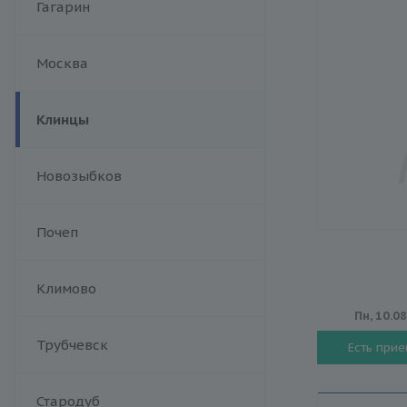
Гагарин
Москва
Клинцы
Новозыбков
Почеп
Климово
Пн, 10.0
Трубчевск
Есть при
Стародуб