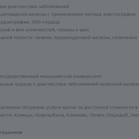
вая диагностика заболеваний
щитовидной железы с применением метода эластографии
ардиография, ЭХО-сердца
ерий и вен конечностей, головы и шеи
шной полости: печени, поджелудочной железы, селезенки
Государственный медицинский университет
ьный подход к диагностике заболеваний молочной желез
атерина Игоревна услуги врача по доступной стоимости в
асти: Клинцы, Новозыбков, Климово, Почеп, Стародуб, Уне
отрудников