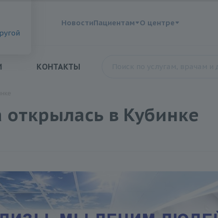
?
Новости
Пациентам
О центре
другой
И
КОНТАКТЫ
инке
 открылась в Кубинке