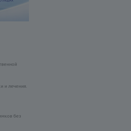
твенной
и и лечения.
имков без