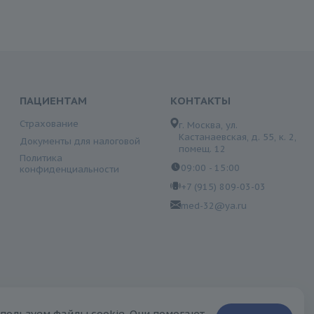
ПАЦИЕНТАМ
КОНТАКТЫ
Страхование
г. Москва, ул.
Кастанаевская, д. 55, к. 2,
Документы для налоговой
помещ. 12
Политика
09:00 - 15:00
конфиденциальности
+7 (915) 809-03-03
med-32@ya.ru
сключительно ознакомительный характер и не может быть
пользуем файлы cookie. Они помогают